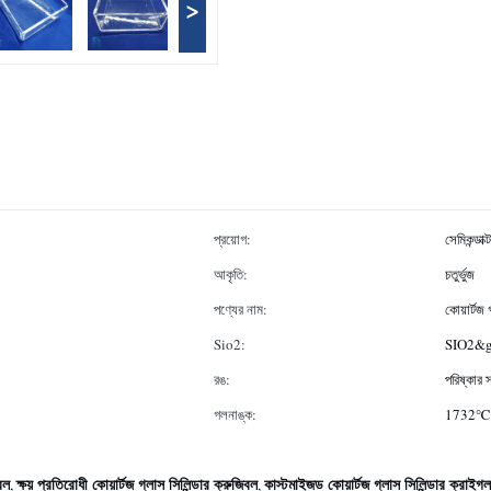
>
প্রয়োগ:
সেমিকন্ডাক
আকৃতি:
চতুর্ভুজ
পণ্যের নাম:
কোয়ার্টজ 
Sio2:
SIO2&g
রঙ:
পরিষ্কার স
গলনাঙ্ক:
1732℃
বেল
ক্ষয় প্রতিরোধী কোয়ার্টজ গ্লাস সিলিন্ডার ক্রুজিবল
কাস্টমাইজড কোয়ার্টজ গ্লাস সিলিন্ডার ক্রাইগল
,
,