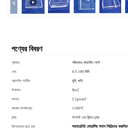
<
পণ্যের বিবরণ
প্রকার:
পরিষ্কার কোয়ার্টজ প্লেট
বেধ:
0.5-100 মিমি
প্রসেসিং সার্ভিস:
ঘুষি, কাটা
উপাদান:
Sio2
ঘনত্ব:
2.2g/cm3
কাজের তাপমাত্রা:
1100℃
বন্দর:
সাংহাই এবং কিন্দাও বন্দর
ল্যাবরেটরি কোয়ার্টজ গ্লাস সিলিন্ডার ক্রুসি
বিশেষভাবে তুলে ধরা