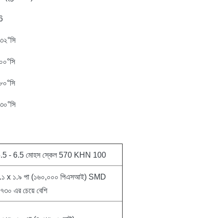
6
৩২°সি
০০°সি
৮০°সি
৩০°সি
.5 - 6.5 মোহস স্কেল 570 KHN 100
.১ x ১.৯ পা (১৬০,০০০ পিএসআই) SMD
৭৩০ এর চেয়ে বেশি