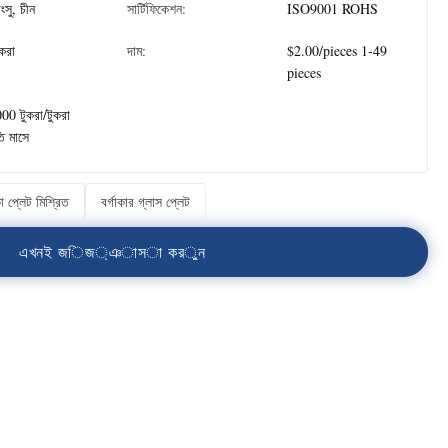
াংসু, চীন
সার্টিফিকেশন:
ISO9001 ROHS
ুকরা
দাম:
$2.00/pieces 1-49
pieces
00 টুকরা/টুকরা
তি মাসে
া প্লেট মিশ্রিত
বর্গাকার গ্লাস প্লেট
এ
খ
ন
ই
জ
ি
জ
্
ঞ
া
স
া
ক
র
ু
ন