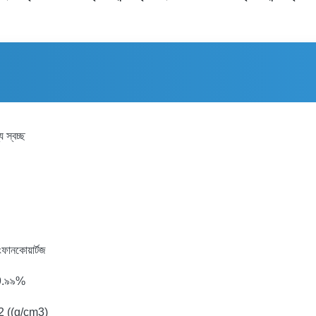
য স্বচ্ছ
ংফানকোয়ার্টজ
9.৯৯%
2 ((g/cm3)