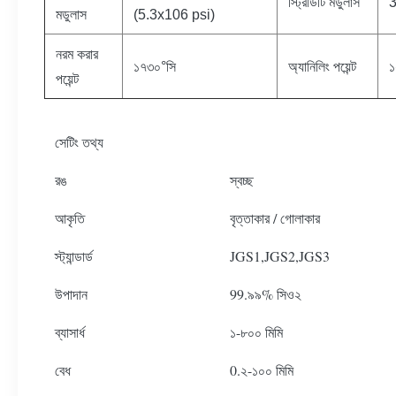
স্ট্রিডিটি মডুলাস
3
মডুলাস
(5.3x106 psi)
নরম করার
১৭৩০°সি
অ্যানিলিং পয়েন্ট
১
পয়েন্ট
সেটিং তথ্য
রঙ
স্বচ্ছ
আকৃতি
বৃত্তাকার / গোলাকার
স্ট্যান্ডার্ড
JGS1,JGS2,JGS3
উপাদান
99.৯৯% সিও২
ব্যাসার্ধ
১-৮০০ মিমি
বেধ
0.২-১০০ মিমি