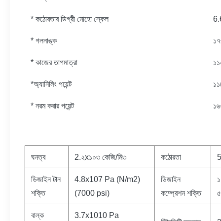
* কঠোরতার ডিগ্রী মোহো স্কেল
6.
* গলনাঙ্ক
১৭
* কাজের তাপমাত্রা
১১
*অ্যানিলিং পয়েন্ট
১১
* নরম করার পয়েন্ট
১৬
ঘনত্ব
2.২x১০৩ কেজি/মি৩
কঠোরতা
5
ডিজাইন টান
4.8x107 Pa (N/m2)
ডিজাইন
১
শক্তি
(7000 psi)
কম্প্রেশন শক্তি
৫
বাল্ক
3.7x1010 Pa