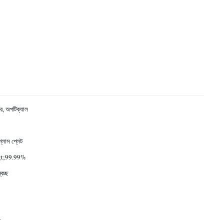
্টর, অপটিক্যাল
গ্লাস প্লেট
t;99.99%
্বচ্ছ