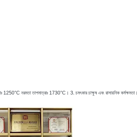
1250°C নরমতা তাপমাত্রাঃ 1730°C। 3. চমৎকার চাক্ষুষ এবং রাসায়নিক কর্মক্ষমতা। 4. প