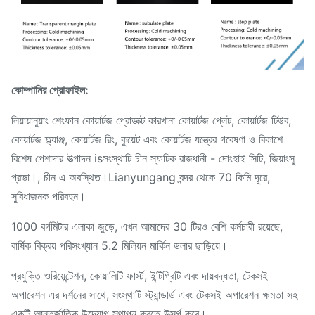
কোম্পানির প্রোফাইল:
লিয়ায়ানুয়াং শেংফান কোয়ার্টজ প্রোডাক্ট কারখানা কোয়ার্টজ প্লেট, কোয়ার্টজ টিউব,
কোয়ার্টজ ফ্ল্যাঞ্জ, কোয়ার্টজ রিং, কুয়েট এবং কোয়ার্টজ যন্ত্রের গবেষণা ও বিকাশে
বিশেষ পেশাদার উত্পাদন isসংস্থাটি চীন স্ফটিক রাজধানী - দোংহাই সিটি, জিয়াংসু
প্রভা।, চীন এ অবস্থিত।Lianyungang বন্দর থেকে 70 কিমি দূরে,
সুবিধাজনক পরিবহন।
1000 বর্গমিটার এলাকা জুড়ে, এখন আমাদের 30 টিরও বেশি কর্মচারী রয়েছে,
বার্ষিক বিক্রয় পরিসংখ্যান 5.2 মিলিয়ন মার্কিন ডলার ছাড়িয়ে।
প্রযুক্তি ওরিয়েন্টেশন, কোয়ালিটি ফার্স্ট, ইন্টিগ্রিটি এবং দায়বদ্ধতা, টেকসই
অপারেশন এর দর্শনের সাথে, সংস্থাটি স্ট্যান্ডার্ড এবং টেকসই অপারেশন ক্ষমতা সহ
একটি আন্তর্জাতিক উদ্যোগ স্থাপন করতে উত্সর্গ করে।