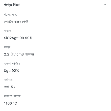
পণ্যের বিবরণ
পণ্যের নাম:
কোয়ার্টজ কাচের প্লেট
পাদান:
SiO2&gt; 99.99%
ঘনত্ব:
2.2 (ছ / cm3 বিভিন্ন)
হালকা সঞ্চারিত:
&gt; 92%
কঠোরতা:
মোর্স .5.৫
কাজ তাপমাত্রা:
1100 ℃