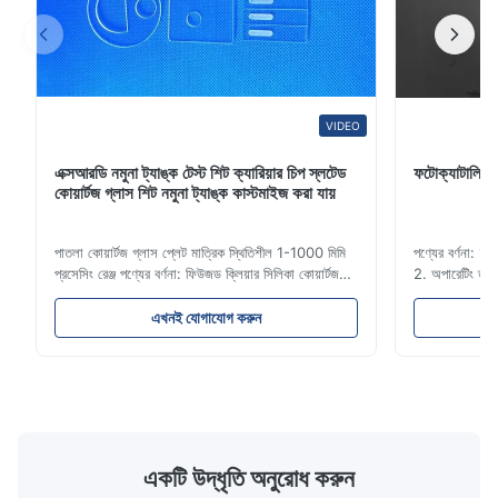
VIDEO
এক্সআরডি নমুনা ট্যাঙ্ক টেস্ট শিট ক্যারিয়ার চিপ স্লটেড
ফটোক্যাটালিটিক 
কোয়ার্টজ গ্লাস শিট নমুনা ট্যাঙ্ক কাস্টমাইজ করা যায়
পাতলা কোয়ার্টজ গ্লাস প্লেট মাত্রিক স্থিতিশীল 1-1000 মিমি
পণ্যের বর্ণনা: 
প্রসেসিং রেঞ্জ পণ্যের বর্ণনা: ফিউজড ক্লিয়ার সিলিকা কোয়ার্টজ
2. অপারেটিং তা
গ্লাস প্লেটটি উচ্চ তাপের শক স্থিতিশীলতা এবং উচ্চ সংক্রমণ সহ
এবং রাসায়নিক কার
উচ্চ বিশুদ্ধতা কোয়ার্টজ বালি দিয়ে তৈরি।এটি বৈদ্যুতিন আলো /
5.স্বাস্থ্য যত্ন
এখনই যোগাযোগ করুন
লেজার / লেন্স / অপটিক্যাল উপকরণ / উচ্চ তাপমাত্রার উইন্ডোতে
করা যেতে পারে। 
...
অ্যাসিড এবং ৩০০
একটি উদ্ধৃতি অনুরোধ করুন