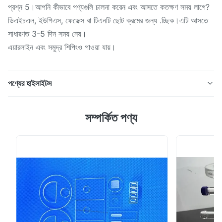
প্রশ্ন 5।আপনি কীভাবে পণ্যগুলি চালনা করেন এবং আসতে কতক্ষণ সময় লাগে?
ডিএইচএল, ইউপিএস, ফেডেক্স বা টিএনটি ছোট ক্রমের জন্য .চ্ছিক।এটি আসতে
সাধারণত 3-5 দিন সময় নেয়।
এয়ারলাইন এবং সমুদ্র শিপিংও পাওয়া যায়।
পণ্যের হাইলাইটস
কোনও এয়ার বুদ্বুদ ফ্ল্যাট গ্লাস প্লেটগুলি দুর্দান্ত ভিজ্যুয়াল পারফরম্যান্স বিজ্ঞপ্তি
সম্পর্কিত পণ্য
আকার কোয়ার্টজ গ্লাস উইন্ডো নেই পণ্যের বর্ণনা: ফিউজড ক্লিয়ার সিলিকা
কোয়ার্টজ গ্লাস প্লেটটি উচ্চ বিশুদ্ধতা কোয়ার্টজ বালি ই দিয়ে তৈরিএক্সসেলেন্ট তাপ
শক স্থায়িত্ব এবং উচ্চ সংক্রমণ।এটি বৈদ্যুতিন আলো / লেজার / লেন...