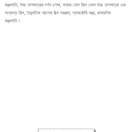
যন্ত্রপাতি, উচ্চ তাপমাত্রার দর্শন চশমা, ফায়ার হোল শিল্প যেমন উচ্চ তাপমাত্রা এবং
অন্যান্য শিল্প, বৈদ্যুতিক আলোর উত্স সরঞ্জাম, ল্যাবরেটরি যন্ত্র, রাসায়নিক
যন্ত্রপাতি।