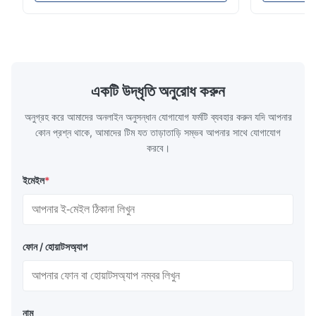
লেজার / লেন্স / অপটিক্যাল উপকরণ / উচ্চ তাপমাত্রার উইন্ডোতে
করা যেতে পারে। 
...
অ্যাসিড এবং ৩০০
একটি উদ্ধৃতি অনুরোধ করুন
অনুগ্রহ করে আমাদের অনলাইন অনুসন্ধান যোগাযোগ ফর্মটি ব্যবহার করুন যদি আপনার
কোন প্রশ্ন থাকে, আমাদের টিম যত তাড়াতাড়ি সম্ভব আপনার সাথে যোগাযোগ
করবে।
ইমেইল
*
ফোন / হোয়াটসঅ্যাপ
নাম