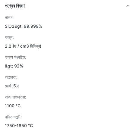
পণ্যের বিবরণ
পাদান:
SiO2&gt; 99.999%
ঘনত্ব:
2.2 (ছ / cm3 বিভিন্ন)
হালকা সঞ্চারিত:
&gt; 92%
কঠোরতা:
মোর্স .5.৫
কাজ তাপমাত্রা:
1100 ℃
গলিত পয়েন্ট:
1750-1850 ℃