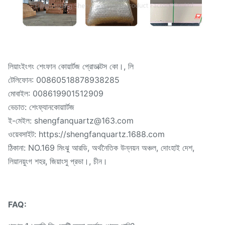
লিয়াংইংগং শেংফান কোয়ার্টজ প্রোডাক্টস কো।, লি
টেলিফোন: 00860518878938285
মোবাইল: 008619901512909
ভেচাত: শেংফ্যানকোয়াার্টজ
ই-মেইল: shengfanquartz@163.com
ওয়েবসাইট: https://shengfanquartz.1688.com
ঠিকানা: NO.169 মিংঝু আরডি, অর্থনৈতিক উন্নয়ন অঞ্চল, দোংহাই দেশ,
লিয়ানয়ুংগ শহর, জিয়াংসু প্রভা।, চীন।
FAQ: