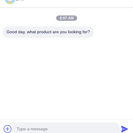
ভিডিও
আমাদের সম্বন্ধে
8:07 AM
কারখানা পরিদর্শন
Good day, what product are you looking for?
গুণমান নিয়ন্ত্রণ
একটি উদ্ধৃতি অনুরোধ করুন
খবর
মামলা
Follow Us
©2019- Lianyungang Shengfan Quartz Product Co., Ltd. সমস্ত অধিকার সংরক্ষিত