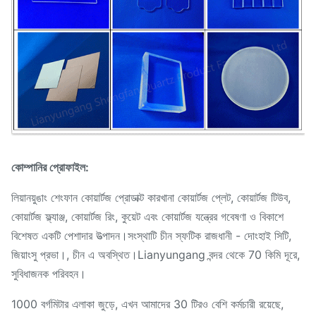
কোম্পানির প্রোফাইল:
লিয়ানয়ুঙাং শেংফান কোয়ার্টজ প্রোডাক্ট কারখানা কোয়ার্টজ প্লেট, কোয়ার্টজ টিউব,
কোয়ার্টজ ফ্ল্যাঞ্জ, কোয়ার্টজ রিং, কুয়েট এবং কোয়ার্টজ যন্ত্রের গবেষণা ও বিকাশে
বিশেষত একটি পেশাদার উত্পাদন।সংস্থাটি চীন স্ফটিক রাজধানী - দোংহাই সিটি,
জিয়াংসু প্রভা।, চীন এ অবস্থিত।Lianyungang বন্দর থেকে 70 কিমি দূরে,
সুবিধাজনক পরিবহন।
1000 বর্গমিটার এলাকা জুড়ে, এখন আমাদের 30 টিরও বেশি কর্মচারী রয়েছে,