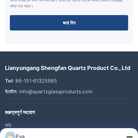
আপনি সর্বোচ্চ ৫টি ফাইল আপলোড করতে পারেন এবং প্রতিটি ফাইলের আকার ১০এমবি (10MB)
পর্যন্ত হতে পারবে।
জমা দিন
Lianyungang Shengfan Quartz Product Co., Ltd
Tel:
86-151-61325985
ইমেইল:
info@quartzglassproducts.com
গুরুত্বপূর্ণ সংযোগ
বাড়ি
পণ্য
Eva