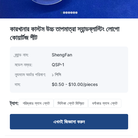
কারখানার কাস্টম উচ্চ তাপমাত্রা স্যান্ডব্লাস্টিং লোগো
কোয়ার্টজ শীট
ব্র্যান্ড নাম:
ShengFan
মডেল নম্বর:
QSP-1
ন্যূনতম অর্ডার পরিমাণ:
১ পিসি
দাম:
$0.50 - $10.00/pieces
ট্যাগ:
পরিষ্কার গ্লাস প্লেট
সিলিকা প্লেট মিশ্রিত
বর্গাকার গ্লাস প্লেট
এখনই জিজ্ঞাসা করুন