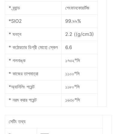
* ব্র্যান্ড
শেংফানকোয়ার্টজ
*SIO2
99.৯৯%
* ঘনত্ব
2.2 ((g/cm3)
* কঠোরতার ডিগ্রী মোহো স্কেল
6.6
* গলনাঙ্ক
১৭৩২°সি
* কাজের তাপমাত্রা
১১০০°সি
*অ্যানিলিং পয়েন্ট
১১৮০°সি
* নরম করার পয়েন্ট
১৬৩০°সি
সেটিং তথ্য