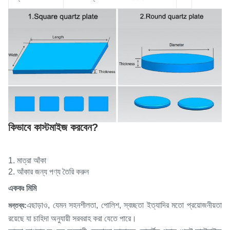
কিভাবে কাস্টমাইজ করবেন?
1. মাত্রা আঁকা
2. আঁকার জন্য পণ্য তৈরি করুন
এককঃ মিমি
এছাড়াও, যেমন সহনশীলতা, পোলিশ, স্বচ্ছতা ইত্যাদির মতো প্রয়োজনীয়তা
মন্তব্য:
রয়েছে যা চাহিদা অনুযায়ী সরবরাহ করা যেতে পারে।