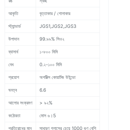
রঙ
স্বচ্ছ
আকৃতি
বৃত্তাকার / গোলাকার
স্ট্যান্ডার্ড
JGS1,JGS2,JGS3
উপাদান
99.৯৯% সিও২
ব্যাসার্ধ
১-৮০০ মিমি
বেধ
0.২-১০০ মিমি
প্রয়োগ
অপটিক্স কোয়ার্টজ উইন্ডো
ঘনত্ব
6.6
আলোর সংক্রমণ
> ৯২%
কঠোরতা
মোস ৬।5
প্রতিরোধের মান
সাধারণ গ্লাসের চেয়ে 1000 গুণ বেশি