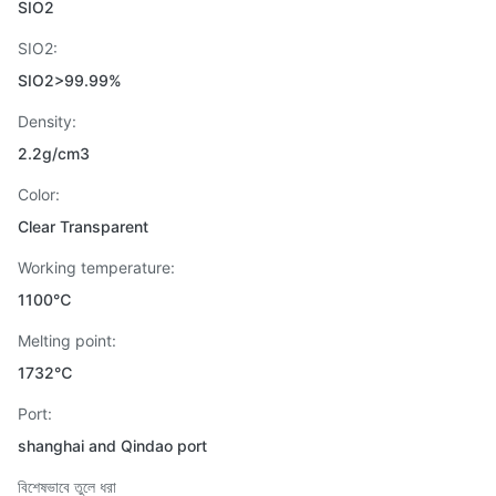
SIO2
SIO2:
SIO2>99.99%
Density:
2.2g/cm3
Color:
Clear Transparent
Working temperature:
1100℃
Melting point:
1732℃
Port:
shanghai and Qindao port
বিশেষভাবে তুলে ধরা