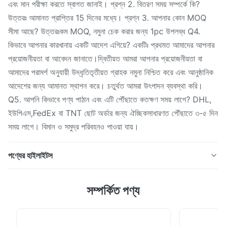
এবং মান পরীক্ষা করতে স্বাগত জানাই। প্রশ্ন 2. বিতরণ সময় সম্পর্কে কি?
উত্তরঃ আমানত প্রাপ্তির 15 দিনের মধ্যে। প্রশ্ন 3. আপনার কোন MOQ
সীমা আছে? উত্তরঃকম MOQ, নমুনা চেক করার জন্য 1pc উপলব্ধ Q4.
কিভাবে আপনার কারখানায় একটি আদেশ এগিয়ে? একটিঃ প্রথমত আমাদের আপনার
প্রয়োজনীয়তা বা আবেদন জানাতে।দ্বিতীয়ত আমরা আপনার প্রয়োজনীয়তা বা
আমাদের পরামর্শ অনুযায়ী উদ্ধৃতিতৃতীয়ত গ্রাহক নমুনা নিশ্চিত করে এবং আনুষ্ঠানিক
আদেশের জন্য আমানত স্থাপন করে। চতুর্থত আমরা উৎপাদন ব্যবস্থা করি।
Q5. আপনি কিভাবে পণ্য পাঠান এবং এটি পৌঁছাতে কতক্ষণ সময় লাগে? DHL,
ইউপিএস,FedEx বা TNT ছোট অর্ডার জন্য ঐচ্ছিকসাধারণত পৌঁছাতে ৩-৫ দিন
সময় লাগে। বিমান ও সমুদ্র পরিবহনও পাওয়া যায়।
পণ্যের হাইলাইটস
হাই ট্রান্সমিট্যান্স কোয়ার্টজ গ্লাস প্লেট হাই ট্রান্সমিট্যান্স সুরক্ষা ইউভি আলোর জন্য
সম্পর্কিত পণ্য
স্বচ্ছ পণ্যের বর্ণনা শেংফান কোয়ার্টজ প্লেটের বৈশিষ্ট্য * ব্র্যান্ড শেংফানকোয়ার্টজ
*SIO2 99.৯৯% * ঘনত্ব 2.2 ((g/cm3) * কঠোরতার ডিগ্রী মোহো
স্কেল 6.6 * গলনাঙ্ক ১৭৩২°সি * কাজের তাপমাত্রা ১১০০°সি *অ্যানিলিং