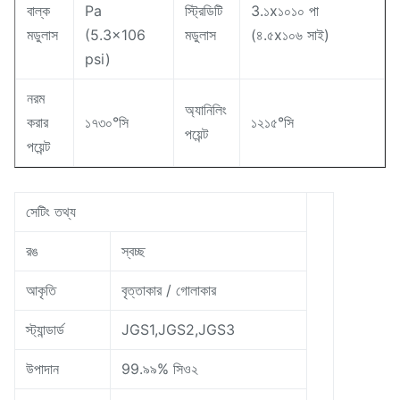
বাল্ক
Pa
স্ট্রিডিটি
3.১x১০১০ পা
মডুলাস
(5.3x106
মডুলাস
(৪.৫x১০৬ সাই)
psi)
নরম
অ্যানিলিং
করার
১৭৩০°সি
১২১৫°সি
পয়েন্ট
পয়েন্ট
সেটিং তথ্য
রঙ
স্বচ্ছ
আকৃতি
বৃত্তাকার / গোলাকার
স্ট্যান্ডার্ড
JGS1,JGS2,JGS3
উপাদান
99.৯৯% সিও২