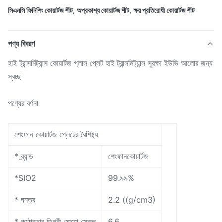
সিএনসি ফিনিশিং কোয়ার্টজ শীট
,
অপ্রকাশ্য কোয়ার্টজ শীট
,
ক্ষয় প্রতিরোধী কোয়ার্টজ শীট
পণ্য বিবরণ
হাই ট্রান্সমিট্যান্স কোয়ার্টজ গ্লাস প্লেট হাই ট্রান্সমিট্যান্স সুরক্ষা ইউভি আলোর জন্য
স্বচ্ছ
পণ্যের বর্ণনা
শেংফান কোয়ার্টজ প্লেটের বৈশিষ্ট্য
* ব্র্যান্ড
শেংফানকোয়ার্টজ
*SIO2
99.৯৯%
* ঘনত্ব
2.2 ((g/cm3)
* কঠোরতার ডিগ্রী মোহো স্কেল
6.6