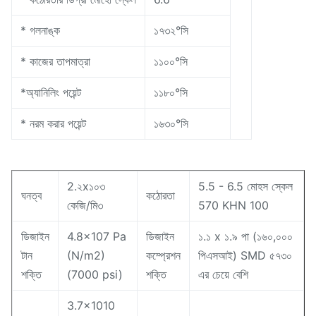
* গলনাঙ্ক
১৭৩২°সি
* কাজের তাপমাত্রা
১১০০°সি
*অ্যানিলিং পয়েন্ট
১১৮০°সি
* নরম করার পয়েন্ট
১৬৩০°সি
2.২x১০৩
5.5 - 6.5 মোহস স্কেল
ঘনত্ব
কঠোরতা
কেজি/মি৩
570 KHN 100
ডিজাইন
4.8x107 Pa
ডিজাইন
১.১ x ১.৯ পা (১৬০,০০০
টান
(N/m2)
কম্প্রেশন
পিএসআই) SMD ৫৭৩০
শক্তি
(7000 psi)
শক্তি
এর চেয়ে বেশি
3.7x1010