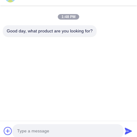
ভিডিও
আমাদের সম্বন্ধে
1:48 PM
কারখানা পরিদর্শন
Good day, what product are you looking for?
গুণমান নিয়ন্ত্রণ
একটি উদ্ধৃতি অনুরোধ করুন
খবর
মামলা
Follow Us
©2019- Lianyungang Shengfan Quartz Product Co., Ltd. সমস্ত অধিকার সংরক্ষিত