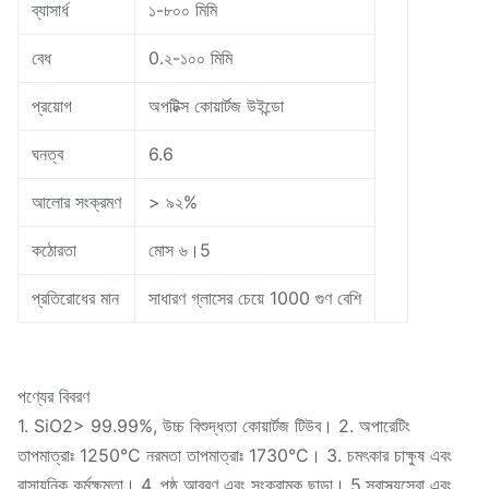
ব্যাসার্ধ
১-৮০০ মিমি
বেধ
0.২-১০০ মিমি
প্রয়োগ
অপটিক্স কোয়ার্টজ উইন্ডো
ঘনত্ব
6.6
আলোর সংক্রমণ
> ৯২%
কঠোরতা
মোস ৬।5
প্রতিরোধের মান
সাধারণ গ্লাসের চেয়ে 1000 গুণ বেশি
পণ্যের বিবরণ
1. SiO2> 99.99%, উচ্চ বিশুদ্ধতা কোয়ার্টজ টিউব। 2. অপারেটিং
তাপমাত্রাঃ 1250°C নরমতা তাপমাত্রাঃ 1730°C। 3. চমৎকার চাক্ষুষ এবং
রাসায়নিক কর্মক্ষমতা। 4. পৃষ্ঠ আবরণ এবং সংক্রামক ছাড়া। 5.স্বাস্থ্যসেবা এবং