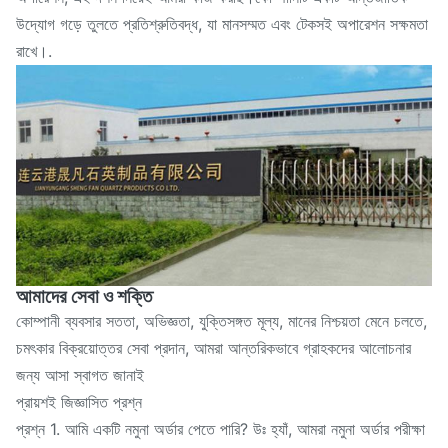
উদ্যোগ গড়ে তুলতে প্রতিশ্রুতিবদ্ধ, যা মানসম্মত এবং টেকসই অপারেশন সক্ষমতা
রাখে।.
আমাদের সেবা ও শক্তি
কোম্পানী ব্যবসার সততা, অভিজ্ঞতা, যুক্তিসঙ্গত মূল্য, মানের নিশ্চয়তা মেনে চলতে,
চমৎকার বিক্রয়োত্তর সেবা প্রদান, আমরা আন্তরিকভাবে গ্রাহকদের আলোচনার
জন্য আসা স্বাগত জানাই
প্রায়শই জিজ্ঞাসিত প্রশ্ন
প্রশ্ন 1. আমি একটি নমুনা অর্ডার পেতে পারি? উঃ হ্যাঁ, আমরা নমুনা অর্ডার পরীক্ষা