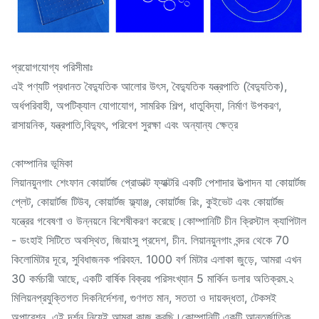
প্রয়োগযোগ্য পরিসীমাঃ
এই পণ্যটি প্রধানত বৈদ্যুতিক আলোর উৎস, বৈদ্যুতিক যন্ত্রপাতি (বৈদ্যুতিক),
অর্ধপরিবাহী, অপটিক্যাল যোগাযোগ, সামরিক শিল্প, ধাতুবিদ্যা, নির্মাণ উপকরণ,
রাসায়নিক, যন্ত্রপাতি,বিদ্যুৎ, পরিবেশ সুরক্ষা এবং অন্যান্য ক্ষেত্র
কোম্পানির ভূমিকা
লিয়ানয়ুনগাং শেংফান কোয়ার্টজ প্রোডাক্ট ফ্যাক্টরি একটি পেশাদার উত্পাদন যা কোয়ার্টজ
প্লেট, কোয়ার্টজ টিউব, কোয়ার্টজ ফ্ল্যাঞ্জ, কোয়ার্টজ রিং, কুইভেট এবং কোয়ার্টজ
যন্ত্রের গবেষণা ও উন্নয়নে বিশেষীকরণ করেছে।কোম্পানিটি চীন ক্রিস্টাল ক্যাপিটাল
- ডংহাই সিটিতে অবস্থিত, জিয়াংসু প্রদেশ, চীন. লিয়ানয়ুনগাং বন্দর থেকে 70
কিলোমিটার দূরে, সুবিধাজনক পরিবহন. 1000 বর্গ মিটার এলাকা জুড়ে, আমরা এখন
30 কর্মচারী আছে, একটি বার্ষিক বিক্রয় পরিসংখ্যান 5 মার্কিন ডলার অতিক্রম.২
মিলিয়নপ্রযুক্তিগত দিকনির্দেশনা, গুণগত মান, সততা ও দায়বদ্ধতা, টেকসই
অপারেশন, এই দর্শন নিয়েই আমরা কাজ করছি।কোম্পানিটি একটি আন্তর্জাতিক