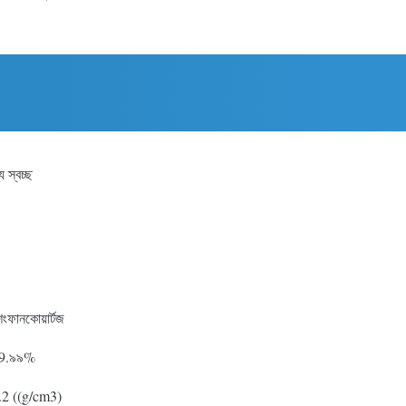
য স্বচ্ছ
েংফানকোয়ার্টজ
9.৯৯%
.2 ((g/cm3)