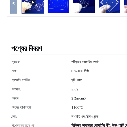
<
পণ্যের বিবরণ
প্রকার:
পরিষ্কার কোয়ার্টজ প্লেট
বেধ:
0.5-100 মিমি
প্রসেসিং সার্ভিস:
ঘুষি, কাটা
উপাদান:
Sio2
ঘনত্ব:
2.2g/cm3
কাজের তাপমাত্রা:
1100℃
বন্দর:
সাংহাই এবং কিন্দাও বন্দর
বিভিন্ন আকারের কোয়ার্টজ শীট
উচ্চ-পার্টি 
বিশেষভাবে তুলে ধরা
,