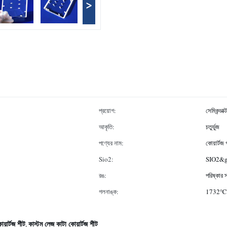
>
প্রয়োগ:
সেমিকন্ডাক
আকৃতি:
চতুর্ভুজ
পণ্যের নাম:
কোয়ার্টজ 
Sio2:
SIO2&g
রঙ:
পরিষ্কার স
গলনাঙ্ক:
1732℃
কোয়ার্টজ শীট
কাস্টম লেজ কাটা কোয়ার্টজ শীট
,