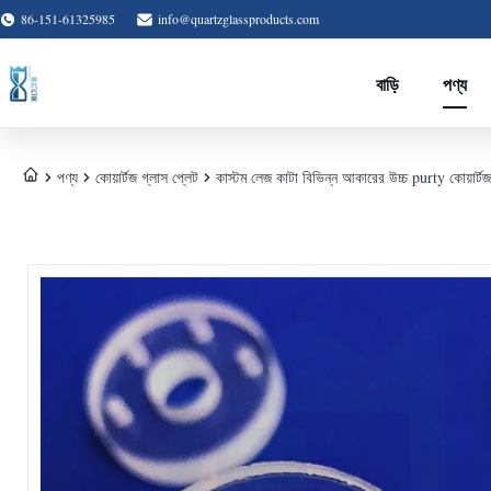
86-151-61325985
info@quartzglassproducts.com
বাড়ি
পণ্য
পণ্য
কোয়ার্টজ গ্লাস প্লেট
কাস্টম লেজ কাটা বিভিন্ন আকারের উচ্চ purty কোয়ার্ট