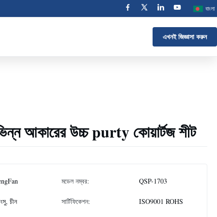
বাংলা
এখনই জিজ্ঞাসা করুন
ভিন্ন আকারের উচ্চ purty কোয়ার্টজ শীট
engFan
মডেল নম্বর:
QSP-1703
াংসু, চীন
সার্টিফিকেশন:
ISO9001 ROHS