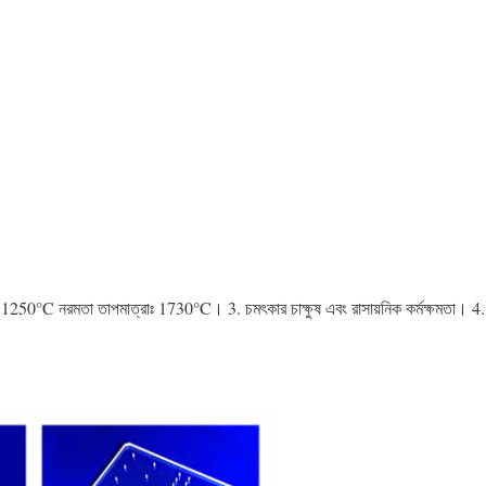
250°C নরমতা তাপমাত্রাঃ 1730°C। 3. চমৎকার চাক্ষুষ এবং রাসায়নিক কর্মক্ষমতা। 4. পৃষ