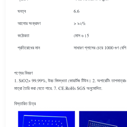
ঘনত্ব
6.6
আলোর সংক্রমণ
> ৯২%
কঠোরতা
মোস ৬।5
প্রতিরোধের মান
সাধারণ গ্লাসের চেয়ে 1000 গুণ বেশি
পণ্যের বিবরণ
1. SiO2> 99.99%, উচ্চ বিশুদ্ধতা কোয়ার্টজ টিউব। 2. অপারেটিং তাপমাত্রাঃ 1
মাত্রা তৈরি করা যেতে পারে. 7. CE.RoHs SGS অনুমোদিত.
বিস্তারিত চিত্র