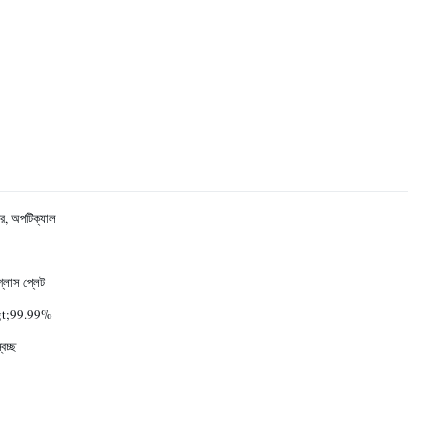
্টর, অপটিক্যাল
গ্লাস প্লেট
t;99.99%
্বচ্ছ