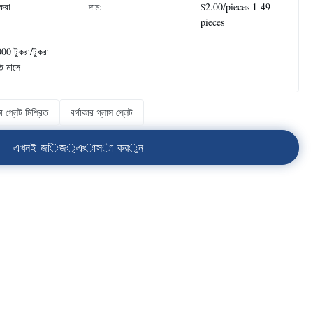
ুকরা
দাম:
$2.00/pieces 1-49
pieces
00 টুকরা/টুকরা
তি মাসে
া প্লেট মিশ্রিত
বর্গাকার গ্লাস প্লেট
এ
খ
ন
ই
জ
ি
জ
্
ঞ
া
স
া
ক
র
ু
ন