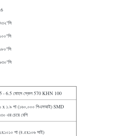
.6
৭৩২°সি
১০০°সি
১৮০°সি
৬৩০°সি
5 - 6.5 মোহস স্কেল 570 KHN 100
১ x ১.৯ পা (১৬০,০০০ পিএসআই) SMD
৩০ এর চেয়ে বেশি
১x১০১০ পা (৪.৫x১০৬ সাই)