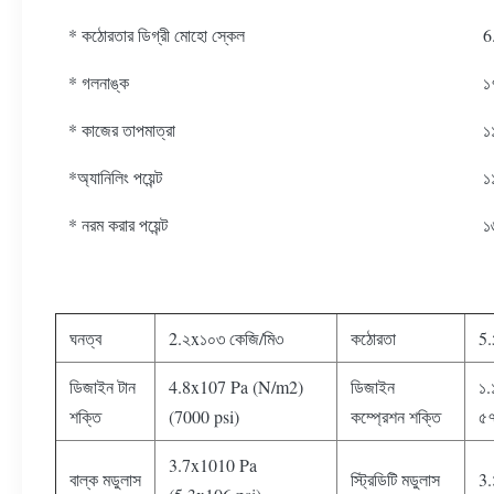
* কঠোরতার ডিগ্রী মোহো স্কেল
6
* গলনাঙ্ক
১
* কাজের তাপমাত্রা
১
*অ্যানিলিং পয়েন্ট
১
* নরম করার পয়েন্ট
১
ঘনত্ব
2.২x১০৩ কেজি/মি৩
কঠোরতা
5.
ডিজাইন টান
4.8x107 Pa (N/m2)
ডিজাইন
১.
শক্তি
(7000 psi)
কম্প্রেশন শক্তি
৫৭
3.7x1010 Pa
বাল্ক মডুলাস
স্ট্রিডিটি মডুলাস
3.