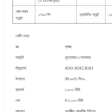
(5.3x106 psi)
নরম করার
১৭৩০°সি
অ্যানিলিং পয়েন্ট
১২
পয়েন্ট
সেটিং তথ্য
রঙ
স্বচ্ছ
আকৃতি
বৃত্তাকার / গোলাকার
স্ট্যান্ডার্ড
JGS1,JGS2,JGS3
উপাদান
99.৯৯% সিও২
ব্যাসার্ধ
১-৮০০ মিমি
বেধ
0.২-১০০ মিমি
প্রয়োগ
অপটিক্স কোয়ার্টজ উইন্ডো