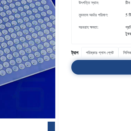
উৎপত্তি স্থান:
চীন
ন্যূনতম অর্ডার পরিমাণ:
5 টি
সরবরাহ ক্ষমতা:
প্র
টুকর
ট্যাগ
পরিষ্কার গ্লাস প্লেট
সিলিক