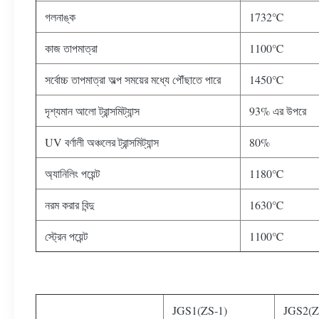
গলনাঙ্ক
1732℃
কাজ তাপমাত্রা
1100℃
সর্বোচ্চ তাপমাত্রা অল্প সময়ের মধ্যে পৌঁছাতে পারে
1450℃
দৃশ্যমান আলো ট্রান্সমিট্যান্স
93% এর উপরে
UV বর্ণালী অঞ্চলের ট্রান্সমিট্যান্স
80%
অ্যানিলিং পয়েন্ট
1180℃
নরম করার বিন্দু
1630℃
স্ট্রেন পয়েন্ট
1100℃
JGS1(ZS-1)
JGS2(Z