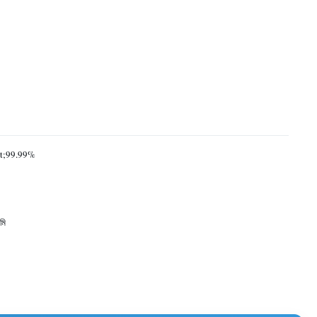
t;99.99%
মি