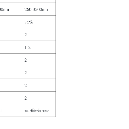
00nm
260-3500nm
৮৫%
2
1-2
2
2
2
2
তা
রঙ পরিবর্তন করুন