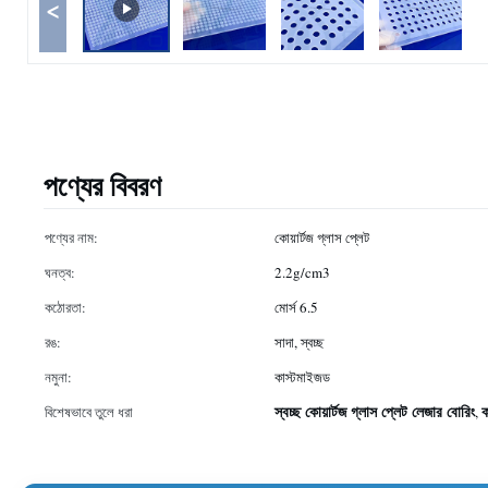
<
পণ্যের বিবরণ
পণ্যের নাম:
কোয়ার্টজ গ্লাস প্লেট
ঘনত্ব:
2.2g/cm3
কঠোরতা:
মোর্স 6.5
রঙ:
সাদা, স্বচ্ছ
নমুনা:
কাস্টমাইজড
স্বচ্ছ কোয়ার্টজ গ্লাস প্লেট লেজার বোরিং
ক
বিশেষভাবে তুলে ধরা
,