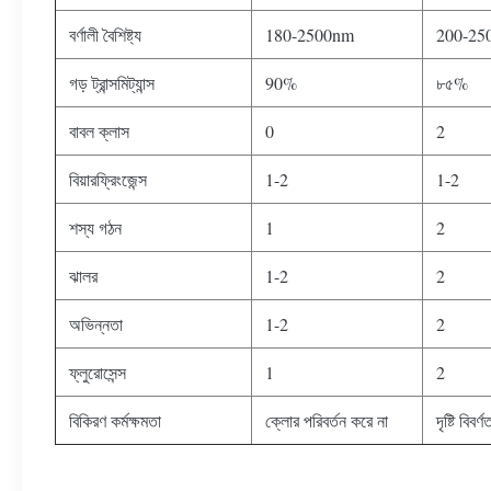
বর্ণালী বৈশিষ্ট্য
180-2500nm
200-25
গড় ট্রান্সমিট্যান্স
90%
৮৫%
বাবল ক্লাস
0
2
বিয়ারফ্রিংজেন্স
1-2
1-2
শস্য গঠন
1
2
ঝালর
1-2
2
অভিন্নতা
1-2
2
ফ্লুরোসেন্স
1
2
বিকিরণ কর্মক্ষমতা
ক্লোর পরিবর্তন করে না
দৃষ্টি বিবর্ণ