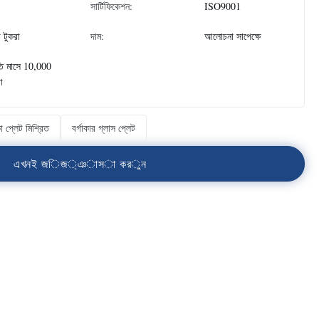
সার্টিফিকেশন:
ISO9001
 টুকরা
দাম:
আলোচনা সাপেক্ষে
তি মাসে 10,000
া
া প্লেট মিশ্রিত
বর্গাকার গ্লাস প্লেট
এ
খ
ন
ই
জ
ি
জ
্
ঞ
া
স
া
ক
র
ু
ন