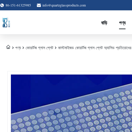
86-151-61325985
info@quartzglassproducts.com
বাড়ি
পণ্য
পণ্য
কোয়ার্টজ গ্লাস প্লেট
কাস্টমাইজড কোয়ার্টজ গ্লাস প্লেট অ্যাসিড প্রতিরোধের