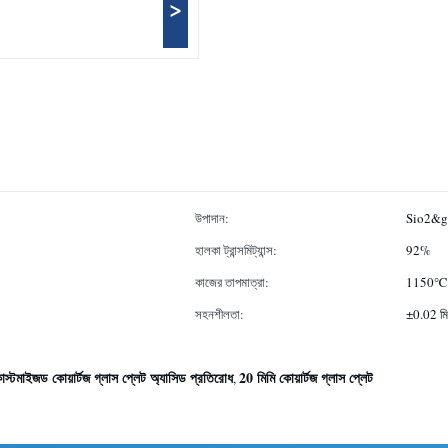
>
উপাদান:
Sio2&g
হালকা ট্রান্সমিট্যান্স:
92%
কাজের তাপমাত্রা:
1150℃
সহনশীলতা:
±0.02 মি
াস্টমাইজড কোয়ার্টজ গ্লাস প্লেট অ্যাসিড প্রতিরোধ
20 মিমি কোয়ার্টজ গ্লাস প্লেট
,