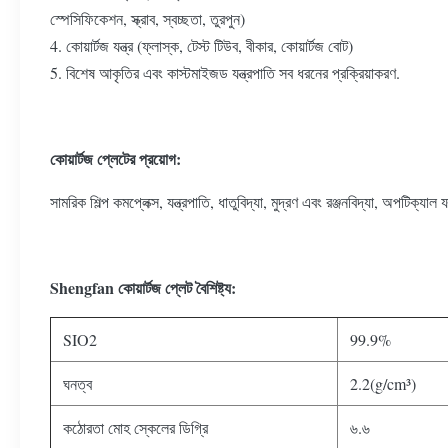
স্পেসিফিকেশন, স্ক্রাব, স্বচ্ছতা, তুরপুন)
4. কোয়ার্টজ যন্ত্র (ফ্লাস্ক, টেস্ট টিউব, বীকার, কোয়ার্টজ বোট)
5. বিশেষ আকৃতির এবং কাস্টমাইজড যন্ত্রপাতি সব ধরনের প্রক্রিয়াকরণ.
কোয়ার্টজ প্লেটের প্রয়োগ:
সামরিক শিল্প কমপ্লেক্স, যন্ত্রপাতি, ধাতুবিদ্যা, মুদ্রণ এবং রঞ্জনবিদ্যা, অপটিক্যাল
Shengfan কোয়ার্টজ প্লেট বৈশিষ্ট্য:
SIO2
99.9%
ঘনত্ব
2.2(g/cm³)
কঠোরতা মোহ স্কেলের ডিগ্রি
৬.৬