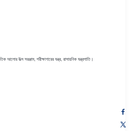
ুতিক আলোর উত্স সরঞ্জাম, পরীক্ষাগারের যন্ত্র, রাসায়নিক যন্ত্রপাতি।