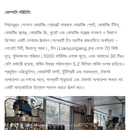
কোম্পানি পরিচিতি:
লিয়ানয়ুঙাং শেংফান কোয়ার্টজ প্রোডাক্ট কারখানা কোয়ার্টজ প্লেট, কোয়ার্টজ টিউব,
কোয়ার্টজ ফ্ল্যাঞ্জ, কোয়ার্টজ রিং, কুয়েট এবং কোয়ার্টজ যন্ত্রের গবেষণা ও বিকাশে
বিশেষত একটি পেশাদার উত্পাদন।সংস্থাটি চীন স্ফটিক রাজধানীতে অবস্থিত -
দোংহাই সিটি, জিয়াংসু প্রভা।, চীন।Lianyungang বন্দর থেকে 70 কিমি
দূরে, সুবিধাজনক পরিবহন।1000 বর্গমিটার এলাকা জুড়ে, এখন আমাদের 30 টিরও
বেশি কর্মচারী রয়েছে, বার্ষিক বিক্রয় পরিসংখ্যান 5.2 মিলিয়ন মার্কিন ডলার ছাড়িয়ে।
প্রযুক্তি ওরিয়েন্টেশন, কোয়ালিটি ফার্স্ট, ইন্টিগ্রিটি এবং দায়বদ্ধতা, টেকসই
অপারেশন এর দর্শনের সাথে, সংস্থাটি স্ট্যান্ডার্ড এবং টেকসই অপারেশন ক্ষমতা সহ
একটি আন্তর্জাতিক উদ্যোগ স্থাপন করতে উত্সর্গ করে।