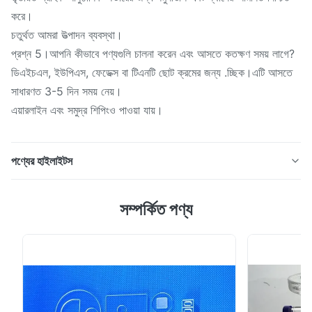
করে।
চতুর্থত আমরা উত্পাদন ব্যবস্থা।
প্রশ্ন 5।আপনি কীভাবে পণ্যগুলি চালনা করেন এবং আসতে কতক্ষণ সময় লাগে?
ডিএইচএল, ইউপিএস, ফেডেক্স বা টিএনটি ছোট ক্রমের জন্য .চ্ছিক।এটি আসতে
সাধারণত 3-5 দিন সময় নেয়।
এয়ারলাইন এবং সমুদ্র শিপিংও পাওয়া যায়।
পণ্যের হাইলাইটস
পণ্যের বর্ণনা: কোয়ার্টজ গ্লাস বিভিন্ন অ্যাপ্লিকেশনগুলির একটি ব্যাপ্তিতে ব্যবহৃত
সম্পর্কিত পণ্য
একটি অত্যন্ত বহুমুখী উপাদান।এটিতে দুর্দান্ত বৈদ্যুতিনালক জারা কর্মক্ষমতা সহ
দুর্দান্ত বৈশিষ্ট্যগুলি, দুর্দান্ত অপটিক্যাল সংক্রমণ রয়েছে। মিল্কি হোয়াইট
কোয়ার্টজ গ্লাস প্লেটটি উচ্চ তাপের শক স্থিতিশীলতা এবং উচ্চ সংক্রমণ ...