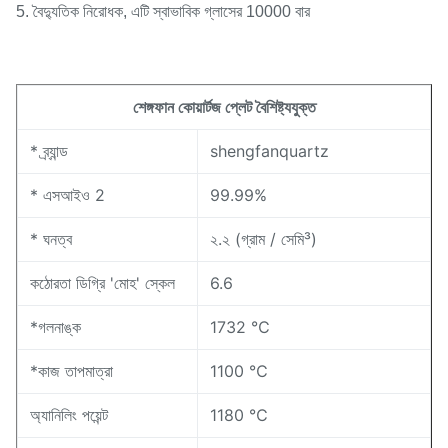
5. বৈদ্যুতিক নিরোধক, এটি স্বাভাবিক গ্লাসের 10000 বার
শেঙ্গফান কোয়ার্টজ প্লেট বৈশিষ্ট্যযুক্ত
* ব্র্যান্ড
shengfanquartz
* এসআইও 2
99.99%
* ঘনত্ব
২.২ (গ্রাম / সেমি³)
কঠোরতা ডিগ্রি 'মোহ' স্কেল
6.6
*গলনাঙ্ক
1732 ℃
*কাজ তাপমাত্রা
1100 ℃
অ্যানিলিং পয়েন্ট
1180 ℃