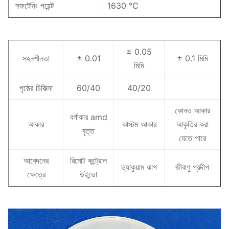
সফটেনিং পয়েন্ট
1630 ℃
± 0.05
সহনশীলতা
± 0.01
± 0.1 মিমি
মিমি
পৃষ্ঠের চিকিত্সা
60/40
40/20
কোনও আকার
বর্গাকার amd
আকার
কাস্টম আকার
আকৃতির করা
বৃত্ত
যেতে পারে
আবেদনের
রিমোট কন্ট্রোল
ভ্যাকুয়াম কাপ
জীবাণু প্রদীপ
ক্ষেত্রে
উইন্ডো