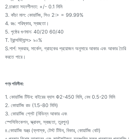
2.চাপ্পতা সহনশীলতা: +/- 0.1 মিমি
3. কাঁচা মাল: কোয়ার্টজ, সিও 2:> = 99.99%
4. রঙ: পরিষ্কার, স্বচ্ছতা।
5. পৃষ্ঠের গুণমান: 40/20 60/40
T. ট্রান্সমিট্যান্স> ৯০%
S.শার্প: স্কয়ার, সার্কেল, গ্রাহকের প্রয়োজন অনুসারে আকার এবং আকার তৈরি
করতে পারে।
পণ্য পরিসীমা:
1. কোয়ার্টজ টিউব: বাইরের ব্যাস Φ2-450 মিমি, বেধ 0.5-20 মিমি
2. কোয়ার্টজ রড (1.5-80 মিমি)
3. কোয়ার্টজ প্লেট (বিভিন্ন আকার এবং
স্পেসিফিকেশন, স্ক্রাবস, স্বচ্ছতা, তুরপুন)
৪.কোয়ার্টজ যন্ত্র (ফ্লাস্ক, টেস্ট টিউব, বিকার, কোয়ার্টজ বোট)
৫.প্রকার বিশেষ আকারের এবং কাস্টমাইজড যন্ত্রগুলির সকল প্রকারের প্রসেসিং।