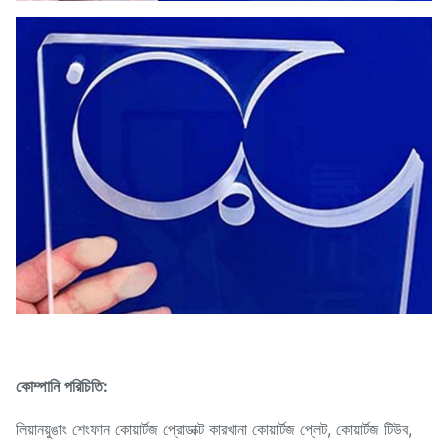
কোম্পানি পরিচিতি:
লিয়ানয়ুঙাং শেংফান কোয়ার্টজ প্রোডাক্ট কারখানা কোয়ার্টজ প্লেট, কোয়ার্টজ টিউব,