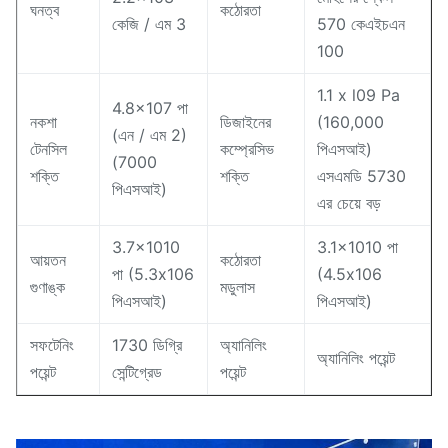
ঘনত্ব
কঠোরতা
কেজি / এম 3
570 কেএইচএন
100
1.1 x l09 Pa
4.8x107 পা
নকশা
ডিজাইনের
(160,000
(এন / এম 2)
টেনসিল
কম্প্রেসিভ
পিএসআই)
(7000
শক্তি
শক্তি
এসএমডি 5730
পিএসআই)
এর চেয়ে বড়
3.7x1010
3.1x1010 পা
আয়তন
কঠোরতা
পা (5.3x106
(4.5x106
গুণাঙ্ক
মডুলাস
পিএসআই)
পিএসআই)
সফটেনিং
1730 ডিগ্রি
অ্যানিলিং
অ্যানিলিং পয়েন্ট
পয়েন্ট
সেন্টিগ্রেড
পয়েন্ট