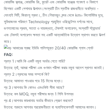
কোয়ার্টজ ফ্ল্যাঞ্জ, কোয়ার্টজ রিং, কুয়েট এবং কোয়ার্টজ যন্ত্রের গবেষণা ও বিকাশে
বিশেষত একটি পেশাদার উত্পাদন।সংস্থাটি চীন স্ফটিক রাজধানীতে অবস্থিত -
দোংহাই সিটি, জিয়াংসু প্রভা।, চীন।লিয়ানয়ুংং বন্দর থেকে km০ কিলোমিটার দূরে,
সুবিধাজনক পরিবহণ Technology প্রযুক্তি ওরিয়েন্টেশন দর্শনের সাথে,
গুণগতমানের প্রথম, সততা ও দায়বদ্ধতা, টেকসই অপারেশন, সংস্থাটি স্ট্যান্ডার্ড
এবং টেকসই অপারেশন ক্ষমতা সহ একটি আন্তর্জাতিক উদ্যোগ স্থাপন করতে উত্সর্গ
করে।
FAQ:
প্রশ্ন 1।আমি কি একটি নমুনা অর্ডার পেতে পারি?
উত্তর: হ্যাঁ, আমরা পরীক্ষা এবং গুণমান পরীক্ষা করার নমুনা আদেশ স্বাগত জানাই।
প্রশ্ন 2।প্রসবের সময় সম্পর্কে কি?
উত্তর: আমানত পাওয়ার পরে 15 দিনের মধ্যে।
প্র 3।আপনার কি কোনও এমওকিউ সীমা আছে?
উত্তর: কম MOQ, নমুনা পরীক্ষার জন্য 1 পিসি উপলব্ধ
প্র 4।আপনার কারখানায় অর্ডার কীভাবে প্রেরণ করবেন?
উত্তর: প্রথমে আপনার প্রয়োজনীয়তা বা অ্যাপ্লিকেশনটি আমাদের জানান।