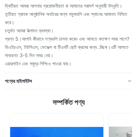
দ্বিতীয়ত আমরা আপনার প্রয়োজনীয়তা বা আমাদের পরামর্শ অনুযায়ী উদ্ধৃতি।
তৃতীয়ত গ্রাহক আনুষ্ঠানিক অর্ডারের জন্য নমুনাগুলি এবং স্থানের আমানত নিশ্চিত
করে।
চতুর্থত আমরা উত্পাদন ব্যবস্থা।
প্রশ্ন 5।আপনি কীভাবে পণ্যগুলি চালনা করেন এবং আসতে কতক্ষণ সময় লাগে?
ডিএইচএল, ইউপিএস, ফেডেক্স বা টিএনটি ছোট ক্রমের জন্য .চ্ছিক।এটি আসতে
সাধারণত 3-5 দিন সময় নেয়।
এয়ারলাইন এবং সমুদ্র শিপিংও পাওয়া যায়।
পণ্যের হাইলাইটস
কোয়ার্টজ প্লেটের প্রয়োগ: সামরিক শিল্প কমপ্লেক্স, যন্ত্রপাতি, ধাতুবিদ্যা, মুদ্রন ও
সম্পর্কিত পণ্য
রঞ্জনবিদ্যা, অপটিক্যাল যন্ত্রপাতি, উচ্চ তাপমাত্রার দর্শন চশমা, ফায়ার হোল শিল্প
যেমন উচ্চ তাপমাত্রা এবং অন্যান্য শিল্প, বৈদ্যুতিক আলোর উত্স সরঞ্জাম, ল্যাবরেটরি
যন্ত্র, রাসায়নিক যন্ত্রপাতি। কোয়ার্টজ প্লেট: 1. ট্রান্...