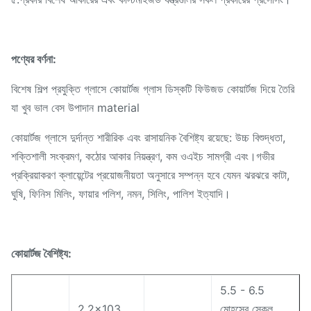
পণ্যের বর্ণনা:
বিশেষ শিল্প প্রযুক্তি গ্লাসে কোয়ার্টজ গ্লাস ডিস্কটি ফিউজড কোয়ার্টজ দিয়ে তৈরি
যা খুব ভাল বেস উপাদান material
কোয়ার্টজ গ্লাসে দুর্দান্ত শারীরিক এবং রাসায়নিক বৈশিষ্ট্য রয়েছে: উচ্চ বিশুদ্ধতা,
শক্তিশালী সংক্রমণ, কঠোর আকার নিয়ন্ত্রণ, কম ওএইচ সামগ্রী এবং।গভীর
প্রক্রিয়াকরণ ক্লায়েন্টের প্রয়োজনীয়তা অনুসারে সম্পন্ন হবে যেমন ঝরঝরে কাটা,
ঘুষি, ফিনিস মিলিং, ফায়ার পলিশ, নমন, সিলিং, পালিশ ইত্যাদি।
কোয়ার্টজ বৈশিষ্ট্য:
5.5 - 6.5
2.2x103
মোহসের স্কেল