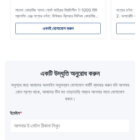
পাতলা কোয়ার্টজ গ্লাস প্লেট মাত্রিক স্থিতিশীল 1-1000 মিমি
পণ্যের বর্ণনা: 
প্রসেসিং রেঞ্জ পণ্যের বর্ণনা: ফিউজড ক্লিয়ার সিলিকা কোয়ার্টজ
2. অপারেটিং তা
গ্লাস প্লেটটি উচ্চ তাপের শক স্থিতিশীলতা এবং উচ্চ সংক্রমণ সহ
এবং রাসায়নিক কার
উচ্চ বিশুদ্ধতা কোয়ার্টজ বালি দিয়ে তৈরি।এটি বৈদ্যুতিন আলো /
5.স্বাস্থ্য যত্ন
এখনই যোগাযোগ করুন
লেজার / লেন্স / অপটিক্যাল উপকরণ / উচ্চ তাপমাত্রার উইন্ডোতে
করা যেতে পারে। 
...
অ্যাসিড এবং ৩০০
একটি উদ্ধৃতি অনুরোধ করুন
অনুগ্রহ করে আমাদের অনলাইন অনুসন্ধান যোগাযোগ ফর্মটি ব্যবহার করুন যদি আপনার
কোন প্রশ্ন থাকে, আমাদের টিম যত তাড়াতাড়ি সম্ভব আপনার সাথে যোগাযোগ
করবে।
ইমেইল
*