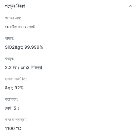
পণ্যের বিবরণ
পণ্যের নাম:
কোয়ার্টজ কাচের প্লেট
পাদান:
SiO2&gt; 99.999%
ঘনত্ব:
2.2 (ছ / cm3 বিভিন্ন)
হালকা সঞ্চারিত:
&gt; 92%
কঠোরতা:
মোর্স .5.৫
কাজ তাপমাত্রা:
1100 ℃