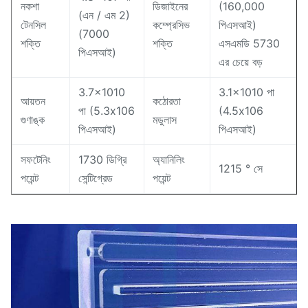
নকশা
ডিজাইনের
(160,000
(এন / এম 2)
টেনসিল
কম্প্রেসিভ
পিএসআই)
(7000
শক্তি
শক্তি
এসএমডি 5730
পিএসআই)
এর চেয়ে বড়
3.7x1010
3.1x1010 পা
আয়তন
কঠোরতা
পা (5.3x106
(4.5x106
গুণাঙ্ক
মডুলাস
পিএসআই)
পিএসআই)
সফটেনিং
1730 ডিগ্রি
অ্যানিলিং
1215 ° সে
পয়েন্ট
সেন্টিগ্রেড
পয়েন্ট