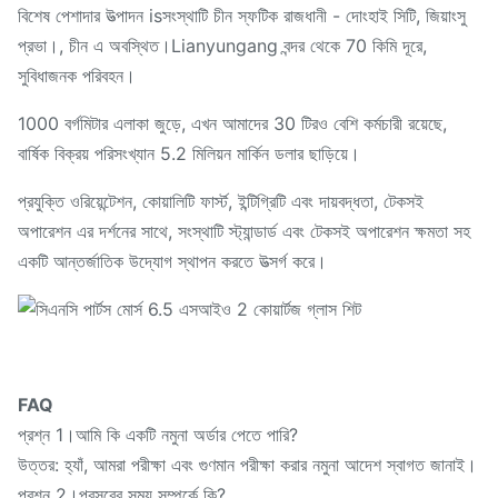
বিশেষ পেশাদার উত্পাদন isসংস্থাটি চীন স্ফটিক রাজধানী - দোংহাই সিটি, জিয়াংসু
প্রভা।, চীন এ অবস্থিত।Lianyungang বন্দর থেকে 70 কিমি দূরে,
সুবিধাজনক পরিবহন।
1000 বর্গমিটার এলাকা জুড়ে, এখন আমাদের 30 টিরও বেশি কর্মচারী রয়েছে,
বার্ষিক বিক্রয় পরিসংখ্যান 5.2 মিলিয়ন মার্কিন ডলার ছাড়িয়ে।
প্রযুক্তি ওরিয়েন্টেশন, কোয়ালিটি ফার্স্ট, ইন্টিগ্রিটি এবং দায়বদ্ধতা, টেকসই
অপারেশন এর দর্শনের সাথে, সংস্থাটি স্ট্যান্ডার্ড এবং টেকসই অপারেশন ক্ষমতা সহ
একটি আন্তর্জাতিক উদ্যোগ স্থাপন করতে উত্সর্গ করে।
FAQ
প্রশ্ন 1।আমি কি একটি নমুনা অর্ডার পেতে পারি?
উত্তর: হ্যাঁ, আমরা পরীক্ষা এবং গুণমান পরীক্ষা করার নমুনা আদেশ স্বাগত জানাই।
প্রশ্ন 2।প্রসবের সময় সম্পর্কে কি?