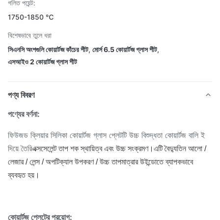
গলিত পয়েন্ট:
1750-1850 ℃
বিশেষভাবে তুলে ধরা
সিএনসি অংশগুলি কোয়ার্টজ কাঁচের শীট
,
মোর্স 6.5 কোয়ার্টজ গ্লাস শীট
,
এসআইও 2 কোয়ার্টজ গ্লাস শীট
পণ্য বিবরণ
পণ্যের বর্ণনা:
ফিউজড ক্লিয়ার সিলিকা কোয়ার্টজ গ্লাস প্লেটটি উচ্চ বিশুদ্ধতা কোয়ার্টজ বালি ই
দিয়ে তৈরি
এক্সসেলেন্ট তাপ শক স্থায়িত্ব এবং উচ্চ সংক্রমণ।এটি বৈদ্যুতিন আলো /
লেজার / লেন্স / অপটিক্যাল উপকরণ / উচ্চ তাপমাত্রার উইন্ডোতে ব্যাপকভাবে
ব্যবহৃত হয়।
কোয়ার্টজ প্লেটের প্রয়োগ: