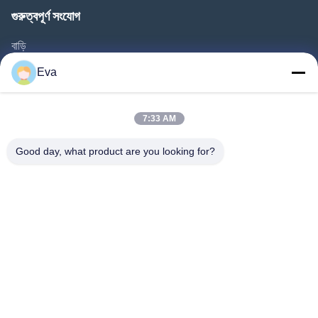
গুরুত্বপূর্ণ সংযোগ
বাড়ি
পণ্য
Eva
ভিডিও
আমাদের সম্বন্ধে
7:33 AM
কারখানা পরিদর্শন
Good day, what product are you looking for?
গুণমান নিয়ন্ত্রণ
একটি উদ্ধৃতি অনুরোধ করুন
খবর
মামলা
Follow Us