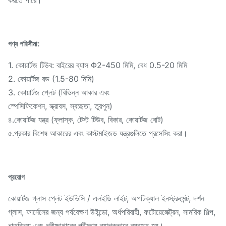
করতে পারে।
পণ্য পরিসীমা:
1. কোয়ার্টজ টিউব: বাইরের ব্যাস Φ2-450 মিমি, বেধ 0.5-20 মিমি
2. কোয়ার্টজ রড (1.5-80 মিমি)
3. কোয়ার্টজ প্লেট (বিভিন্ন আকার এবং
স্পেসিফিকেশন, স্ক্রাবস, স্বচ্ছতা, তুরপুন)
৪.কোয়ার্টজ যন্ত্র (ফ্লাস্ক, টেস্ট টিউব, বিকার, কোয়ার্টজ বোট)
৫.প্রকার বিশেষ আকারের এবং কাস্টমাইজড যন্ত্রগুলিতে প্রসেসিং করা।
প্রয়োগ
কোয়ার্টজ গ্লাস প্লেট ইউভিসি / এলইডি লাইট, অপটিক্যাল ইনস্ট্রুমেন্ট, দর্শন
গ্লাস, ফার্নেসের জন্য পর্যবেক্ষণ উইন্ডো, অর্ধপরিবাহী, ফটোয়েলেক্ট্রন, সামরিক শিল্প,
ধাতুবিদ্যা এবং পরীক্ষাগারের পরীক্ষায় ব্যাপকভাবে ব্যবহৃত হয়।