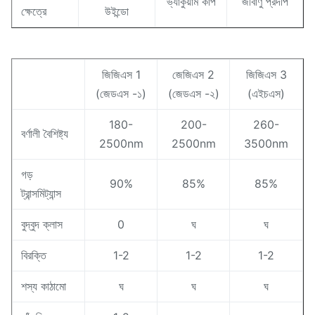
ভ্যাকুয়াম কাপ
জীবাণু প্রদীপ
ক্ষেত্রে
উইন্ডো
জিজিএস 1
জেজিএস 2
জিজিএস 3
(জেডএস -১)
(জেডএস -২)
(এইচএস)
180-
200-
260-
বর্ণালী বৈশিষ্ট্য
2500nm
2500nm
3500nm
গড়
90%
85%
85%
ট্রান্সমিট্যান্স
বুদ্বুদ ক্লাস
0
ঘ
ঘ
বিরক্তি
1-2
1-2
1-2
শস্য কাঠামো
ঘ
ঘ
ঘ