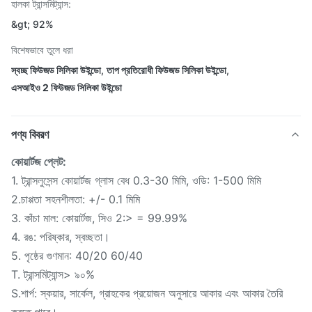
হালকা ট্রান্সমিট্যান্স:
&gt; 92%
বিশেষভাবে তুলে ধরা
স্বচ্ছ ফিউজড সিলিকা উইন্ডো
,
তাপ প্রতিরোধী ফিউজড সিলিকা উইন্ডো
,
এসআইও 2 ফিউজড সিলিকা উইন্ডো
পণ্য বিবরণ
কোয়ার্টজ প্লেট:
1. ট্রান্সলুসেন্স কোয়ার্টজ গ্লাস বেধ 0.3-30 মিমি, ওডি: 1-500 মিমি
2.চাপ্পতা সহনশীলতা: +/- 0.1 মিমি
3. কাঁচা মাল: কোয়ার্টজ, সিও 2:> = 99.99%
4. রঙ: পরিষ্কার, স্বচ্ছতা।
5. পৃষ্ঠের গুণমান: 40/20 60/40
T. ট্রান্সমিট্যান্স> ৯০%
S.শার্প: স্কয়ার, সার্কেল, গ্রাহকের প্রয়োজন অনুসারে আকার এবং আকার তৈরি