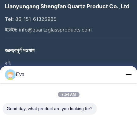
Lianyungang Shengfan Quartz Product Co., Ltd
Tel:
86-151-61325985
ইমেইল:
info@quartzglassproducts.com
গুরুত্বপূর্ণ সংযোগ
বাড়ি
পণ্য
Eva
ভিডিও
আমাদের সম্বন্ধে
7:54 AM
কারখানা পরিদর্শন
Good day, what product are you looking for?
গুণমান নিয়ন্ত্রণ
একটি উদ্ধৃতি অনুরোধ করুন