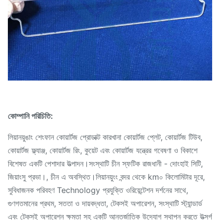
কোম্পানি পরিচিতি:
লিয়ানয়ুঙাং শেংফান কোয়ার্টজ প্রোডাক্ট কারখানা কোয়ার্টজ প্লেট, কোয়ার্টজ টিউব,
কোয়ার্টজ ফ্ল্যাঞ্জ, কোয়ার্টজ রিং, কুয়েট এবং কোয়ার্টজ যন্ত্রের গবেষণা ও বিকাশে
বিশেষত একটি পেশাদার উত্পাদন।সংস্থাটি চীন স্ফটিক রাজধানী - দোংহাই সিটি,
জিয়াংসু প্রভা।, চীন এ অবস্থিত।লিয়ানয়ুংং বন্দর থেকে km০ কিলোমিটার দূরে,
সুবিধাজনক পরিবহণ Technology প্রযুক্তি ওরিয়েন্টেশন দর্শনের সাথে,
গুণগতমানের প্রথম, সততা ও দায়বদ্ধতা, টেকসই অপারেশন, সংস্থাটি স্ট্যান্ডার্ড
এবং টেকসই অপারেশন ক্ষমতা সহ একটি আন্তর্জাতিক উদ্যোগ স্থাপন করতে উত্সর্গ