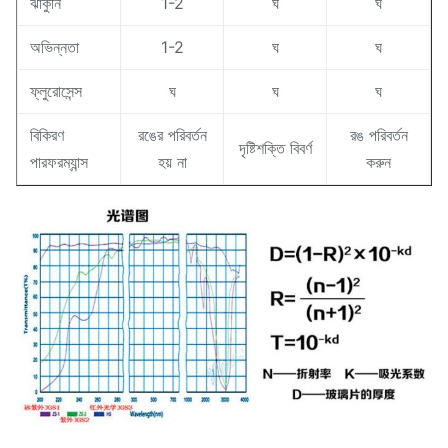
ঝাঁকুনি
1-2
ঘ
ঘ
অভিন্নতা
1-2
ঘ
ঘ
ফ্লুরোসেন্স
ঘ
ঘ
ঘ
বিকিরণ
রঙের পরিবর্তন
রঙ পরিবর্তন
দৃষ্টিশক্তি বিবর্ণ
পারফরম্যান্স
হয় না
করুন