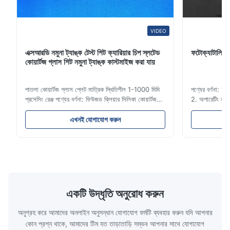
VIDEO
এক্সআরডি নমুনা ট্যাঙ্ক টেস্ট শিট ক্যারিয়ার চিপ স্লটেড
ফটোক্যাটালিটিক 
কোয়ার্টজ গ্লাস শিট নমুনা ট্যাঙ্ক কাস্টমাইজ করা যায়
পাতলা কোয়ার্টজ গ্লাস প্লেট মাত্রিক স্থিতিশীল 1-1000 মিমি
পণ্যের বর্ণনা: 
প্রসেসিং রেঞ্জ পণ্যের বর্ণনা: ফিউজড ক্লিয়ার সিলিকা কোয়ার্টজ
2. অপারেটিং তা
গ্লাস প্লেটটি উচ্চ তাপের শক স্থিতিশীলতা এবং উচ্চ সংক্রমণ সহ
এবং রাসায়নিক কার
উচ্চ বিশুদ্ধতা কোয়ার্টজ বালি দিয়ে তৈরি।এটি বৈদ্যুতিন আলো /
5.স্বাস্থ্য যত্ন
এখনই যোগাযোগ করুন
লেজার / লেন্স / অপটিক্যাল উপকরণ / উচ্চ তাপমাত্রার উইন্ডোতে
করা যেতে পারে। 
...
অ্যাসিড এবং ৩০০
একটি উদ্ধৃতি অনুরোধ করুন
অনুগ্রহ করে আমাদের অনলাইন অনুসন্ধান যোগাযোগ ফর্মটি ব্যবহার করুন যদি আপনার
কোন প্রশ্ন থাকে, আমাদের টিম যত তাড়াতাড়ি সম্ভব আপনার সাথে যোগাযোগ