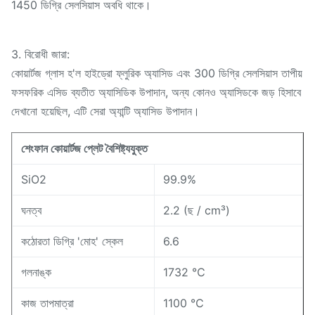
1450 ডিগ্রি সেলসিয়াস অবধি থাকে।
3. বিরোধী জারা:
কোয়ার্টজ গ্লাস হ'ল হাইড্রো ফ্লুরিক অ্যাসিড এবং 300 ডিগ্রি সেলসিয়াস তাপীয়
ফসফরিক এসিড ব্যতীত অ্যাসিডিক উপাদান, অন্য কোনও অ্যাসিডকে জড় হিসাবে
দেখানো হয়েছিল, এটি সেরা অ্যান্টি অ্যাসিড উপাদান।
শেংফান কোয়ার্টজ প্লেট বৈশিষ্ট্যযুক্ত
SiO2
99.9%
ঘনত্ব
2.2 (ছ / cm³)
কঠোরতা ডিগ্রি 'মোহ' স্কেল
6.6
গলনাঙ্ক
1732 ℃
কাজ তাপমাত্রা
1100 ℃