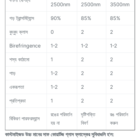
বর্ণালী বৈশিষ্ট্য
2500nm
2500nm
3500nm
গড় ট্রান্সমিট্যান্স
90%
85%
85%
বুদ্বুদ ক্লাস
0
2
2
Birefringence
1-2
1-2
1-2
শস্য কাঠামো
1
2
2
পাড়
1-2
2
2
একরূপতা
1-2
2
2
প্রতিপ্রভা
1
2
2
রঙের পরিবর্তন
দৃষ্টিশক্তি
রঙ পরিবর্তন
বিকিরণ পারফরম্যান্স
হয় না
বিবর্ণ
করুন
কাস্টমাইজড উচ্চ মানের সাফ কোয়ার্টজ গ্লাস ফ্লাস্কের সুবিধাগুলি হ'ল: