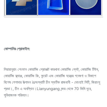
কোম্পানির প্রোফাইল:
লিয়ায়ানুয়াং শেংফান কোয়ার্টজ প্রোডাক্ট কারখানা কোয়ার্টজ প্লেট, কোয়ার্টজ টিউব,
কোয়ার্টজ ফ্ল্যাঞ্জ, কোয়ার্টজ রিং, কুয়েট এবং কোয়ার্টজ যন্ত্রের গবেষণা ও বিকাশে
বিশেষ পেশাদার উত্পাদন isসংস্থাটি চীন স্ফটিক রাজধানী - দোংহাই সিটি, জিয়াংসু
প্রভা।, চীন এ অবস্থিত।Lianyungang বন্দর থেকে 70 কিমি দূরে,
সুবিধাজনক পরিবহন।