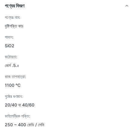
পণ্যের বিবরণ
পণ্যের নাম:
দৃষ্টিশক্তি কাচ
পাদান:
SiO2
কঠোরতা:
মোর্স .5.৫
কাজ তাপমাত্রা:
1100 ℃
পৃষ্ঠের গুণমান:
20/40 বা 40/60
ডাইলেট্রিক শক্তি:
250 ~ 400 কেভি / সেমি