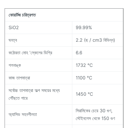
কোয়ার্টজ চরিত্রগত
SiO2
99.99%
ঘনত্ব
2.2 (ছ / cm3 বিভিন্ন)
কঠোরতা মোহ 'স্কেলের ডিগ্রি
6.6
গলনাঙ্ক
1732 ℃
কাজ তাপমাত্রা
1100 ℃
সর্বোচ্চ তাপমাত্রা অল্প সময়ের মধ্যে
1450 ℃
পৌঁছতে পারে
সিরামিকের চেয়ে 30 গুণ,
অ্যাসিড সহনশীলতা
স্টেইনলেস থেকে 150 গুণ