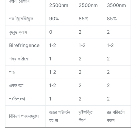
বর্ণালী বৈশিষ্ট্য
2500nm
2500nm
3500nm
গড় ট্রান্সমিট্যান্স
90%
85%
85%
বুদ্বুদ ক্লাস
0
2
2
Birefringence
1-2
1-2
1-2
শস্য কাঠামো
1
2
2
পাড়
1-2
2
2
একরূপতা
1-2
2
2
প্রতিপ্রভা
1
2
2
রঙের পরিবর্তন
দৃষ্টিশক্তি
রঙ পরিবর্তন
বিকিরণ পারফরম্যান্স
হয় না
বিবর্ণ
করুন