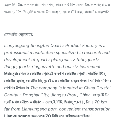
যন্ত্রপাতি, উচ্চ তাপমাত্রার দর্শন চশমা, ফায়ার গর্ত শিল্প যেমন উচ্চ তাপমাত্রা এবং
অন্যান্য শিল্প, বৈদ্যুতিক আলো উত্স সরঞ্জাম, ল্যাবরেটরি যন্ত্র, রাসায়নিক যন্ত্রপাতি।
কোম্পানির প্রোফাইল:
Lianyungang Shengfan Quartz Product Factory is a
professional manufacture specialized in research and
development of quartz plate,quartz tube,quartz
flange,quartz ring,cuvette and quartz instrument.
লিয়ায়ানুয়াং শেংফান কোয়ার্টজ প্রোডাক্ট কারখানা কোয়ার্টজ প্লেট, কোয়ার্টজ টিউব,
কোয়ার্টজ ফ্ল্যাঞ্জ, কোয়ার্টজ রিং, কুয়েট এবং কোয়ার্টজ যন্ত্রের গবেষণা ও বিকাশে বিশেষ
পেশাদার উত্পাদন is
The company is located in China Crystal
Capital - Donghai City, Jiangsu Prov., China.
সংস্থাটি চীন
স্ফটিক রাজধানীতে অবস্থিত - দোংহাই সিটি, জিয়াংসু প্রভা।, চীন।
70 km
far from Lianyungang port, convenient transportation.
Lianyungang বন্দর থেকে 70 কিমি দূরে, সুবিধাজনক পরিবহন।