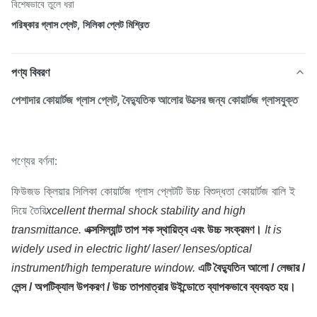
বিশেষভাবে তুলে ধরা
পরিষ্কার গ্লাস প্লেট
,
সিলিকা প্লেট মিশ্রিত
পণ্য বিবরণ
পেশাদার কোয়ার্টজ গ্লাস প্লেট, বৈদ্যুতিক আলোর উত্সের জন্য কোয়ার্টজ গ্লাসযুক্ত
পণ্যের বর্ণনা:
ফিউজড ক্লিয়ার সিলিকা কোয়ার্টজ গ্লাস প্লেটটি উচ্চ বিশুদ্ধতা কোয়ার্টজ বালি ই
দিয়ে তৈরি
xcellent thermal shock stability and high
transmittance.
এক্সসিল্যান্ট তাপ শক স্থায়িত্ব এবং উচ্চ সংক্রমণ।
It is
widely used in electric light/ laser/ lenses/optical
instrument/high temperature window.
এটি বৈদ্যুতিন আলো / লেজার /
লেন্স / অপটিক্যাল উপকরণ / উচ্চ তাপমাত্রার উইন্ডোতে ব্যাপকভাবে ব্যবহৃত হয়।