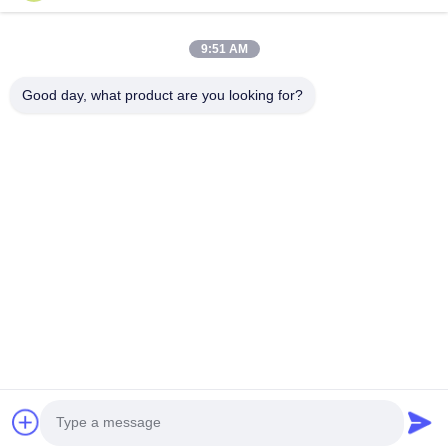
ভিডিও
আমাদের সম্বন্ধে
9:51 AM
কারখানা পরিদর্শন
Good day, what product are you looking for?
গুণমান নিয়ন্ত্রণ
একটি উদ্ধৃতি অনুরোধ করুন
খবর
মামলা
Follow Us
©2019- Lianyungang Shengfan Quartz Product Co., Ltd. সমস্ত অধিকার সংরক্ষিত