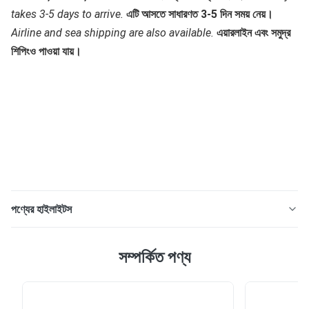
takes 3-5 days to arrive.
এটি আসতে সাধারণত 3-5 দিন সময় নেয়।
Airline and sea shipping are also available.
এয়ারলাইন এবং সমুদ্র 
শিপিংও পাওয়া যায়।
পণ্যের হাইলাইটস
পেশাদার কোয়ার্টজ গ্লাস প্লেট, বৈদ্যুতিক আলোর উত্সের জন্য কোয়ার্টজ গ্লাসযুক্ত
সম্পর্কিত পণ্য
পণ্যের বর্ণনা: ফিউজড ক্লিয়ার সিলিকা কোয়ার্টজ গ্লাস প্লেটটি উচ্চ বিশুদ্ধতা
কোয়ার্টজ বালি ই দিয়ে তৈরিxcellent thermal shock stability and
high transmittance. এক্সসিল্যান্ট তাপ শক স্থায়িত্ব এবং উচ্চ সংক্রমণ।