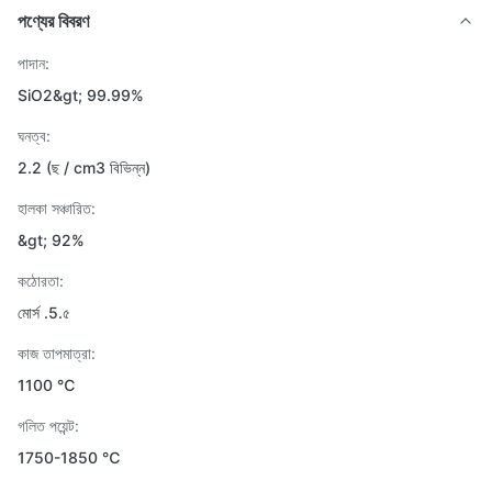
পণ্যের বিবরণ
পাদান:
SiO2&gt; 99.99%
ঘনত্ব:
2.2 (ছ / cm3 বিভিন্ন)
হালকা সঞ্চারিত:
&gt; 92%
কঠোরতা:
মোর্স .5.৫
কাজ তাপমাত্রা:
1100 ℃
গলিত পয়েন্ট:
1750-1850 ℃