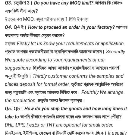
Q3.
চতুর্থাংশ 3।
Do you have any MOQ limit?
আপনার কি কোনও 
এমওকিউ সীমা আছে?
উত্তর: কম MOQ, নমুনা পরীক্ষার জন্য 1 পিসি উপলব্ধ
Q4.
Q4 ই।
How to proceed an order in your factory?
আপনার 
কারখানায় অর্ডার কীভাবে প্রেরণ করবেন?
উত্তর: 
Firstly let us know your requirements or application.
প্রথমে আপনার প্রয়োজনীয়তা বা অ্যাপ্লিকেশনটি আমাদের জানান।
Secondly 
We quote according to your requirements or our 
suggestions.
দ্বিতীয়ত আমরা আপনার প্রয়োজনীয়তা বা আমাদের পরামর্শ 
অনুযায়ী উদ্ধৃতি।
Thirdly customer confirms the samples and 
places deposit for formal order.
তৃতীয়ত গ্রাহক আনুষ্ঠানিক অর্ডারের 
জন্য নমুনাগুলি এবং স্থানের আমানত নিশ্চিত করে।
Fourthly We arrange 
the production.
চতুর্থত আমরা উত্পাদন ব্যবস্থা।
Q5.
Q5।
How do you ship the goods and how long does it 
take to
আপনি কীভাবে পণ্যগুলি চালনা করেন এবং কতক্ষণ সময় লাগে
পৌঁছা?
DHL, UPS, FedEx or TNT are optional for small order.
ডিএইচএল, ইউপিএস, ফেডেক্স বা টিএনটি ছোট ক্রমের জন্য .চ্ছিক।
It usually 