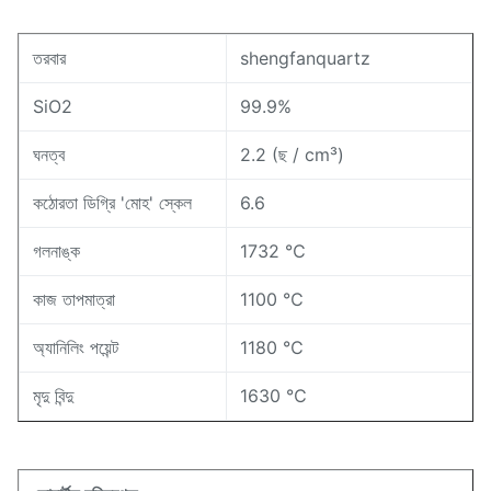
তরবার
shengfanquartz
SiO2
99.9%
ঘনত্ব
2.2 (ছ / cm³)
কঠোরতা ডিগ্রি 'মোহ' স্কেল
6.6
গলনাঙ্ক
1732 ℃
কাজ তাপমাত্রা
1100 ℃
অ্যানিলিং পয়েন্ট
1180 ℃
মৃদু বিন্দু
1630 ℃