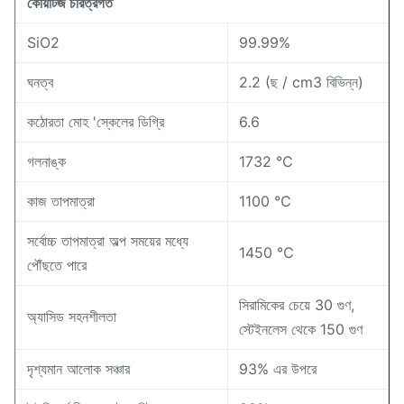
কোয়ার্টজ চরিত্রগত
SiO2
99.99%
ঘনত্ব
2.2 (ছ / cm3 বিভিন্ন)
কঠোরতা মোহ 'স্কেলের ডিগ্রি
6.6
গলনাঙ্ক
1732 ℃
কাজ তাপমাত্রা
1100 ℃
সর্বোচ্চ তাপমাত্রা অল্প সময়ের মধ্যে
1450 ℃
পৌঁছতে পারে
সিরামিকের চেয়ে 30 গুণ,
অ্যাসিড সহনশীলতা
স্টেইনলেস থেকে 150 গুণ
দৃশ্যমান আলোক সঞ্চার
93% এর উপরে