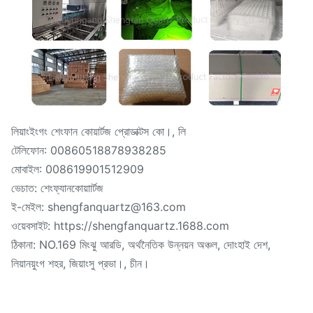
লিয়াংইংগং শেংফান কোয়ার্টজ প্রোডাক্টস কো।, লি
টেলিফোন: 00860518878938285
মোবাইল: 008619901512909
ভেচাত: শেংফ্যানকোয়াার্টজ
ই-মেইল: shengfanquartz@163.com
ওয়েবসাইট: https://shengfanquartz.1688.com
ঠিকানা: NO.169 মিংঝু আরডি, অর্থনৈতিক উন্নয়ন অঞ্চল, দোংহাই দেশ,
লিয়ানয়ুংগ শহর, জিয়াংসু প্রভা।, চীন।