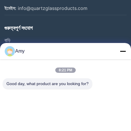
ইমেইল:
info@quartzglassproducts.com
গুরুত্বপূর্ণ সংযোগ
বাড়ি
পণ্য
Amy
ভিডিও
আমাদের সম্বন্ধে
8:21 PM
কারখানা পরিদর্শন
Good day, what product are you looking for?
গুণমান নিয়ন্ত্রণ
একটি উদ্ধৃতি অনুরোধ করুন
খবর
মামলা