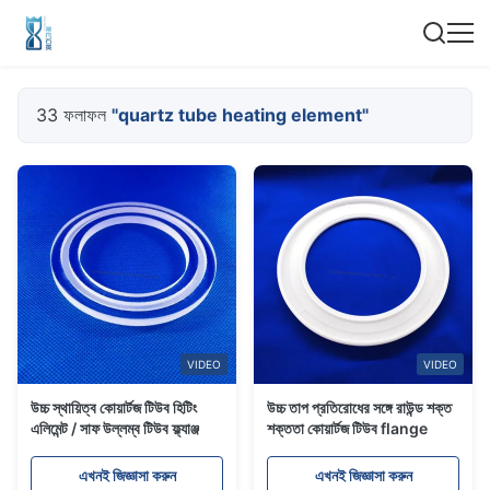
33 ফলাফল
"quartz tube heating element"
VIDEO
VIDEO
উচ্চ স্থায়িত্ব কোয়ার্টজ টিউব হিটিং
উচ্চ তাপ প্রতিরোধের সঙ্গে রাউন্ড শক্ত
এলিমেন্ট / সাফ উল্লম্ব টিউব ফ্ল্যাঞ্জ
শক্ততা কোয়ার্টজ টিউব flange
এখনই জিজ্ঞাসা করুন
এখনই জিজ্ঞাসা করুন